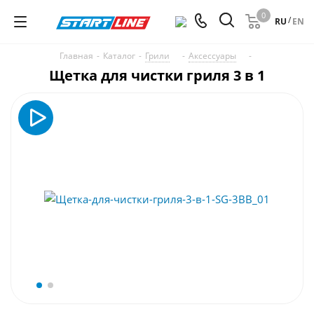
0
/
RU
EN
Главная
-
Каталог
-
Грили
-
Аксессуары
-
Щетка для чистки гриля 3 в 1