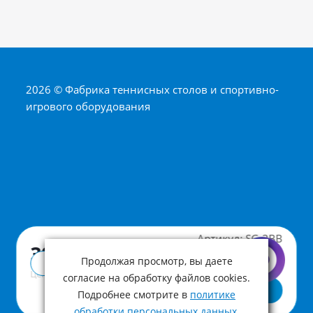
2026 © Фабрика теннисных столов и спортивно-
игрового оборудования
Артикул:
SG-3BB
390 ₽
Продолжая просмотр, вы даете
Купить в 1 клик
Цена с учетом НДС
согласие на обработку файлов cookies.
В корзину
Подробнее смотрите в
политике
обработки персональных данных
.