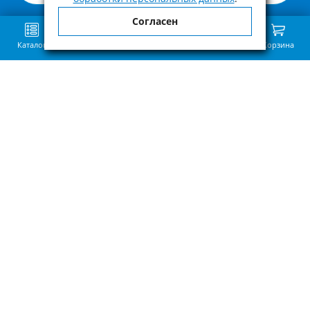
Согласен
Каталог
Поиск
Избранное
Сравнение
Связь
Корзина
Приведённая на нашем сайте информация о наличии, сроке поставки,
стоимости, характеристиках товара носит ознакомительный характер и
не является публичной офертой, определенной пунктом 2 статьи 437 ГК
РФ.