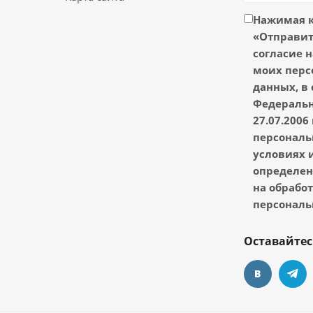
Нажимая 
«Отправить
согласие н
моих перс
данных, в 
Федеральн
27.07.2006
персональ
условиях и
определен
на обрабо
персональ
Оставайтес