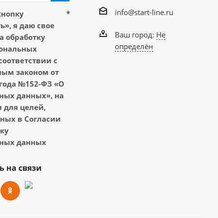
info@start-line.ru
кнопку
*
», я даю свое
Ваш город:
Не
а обработку
определён
ональных
соответствии с
ым законом от
 года №152-ФЗ «О
ных данных», на
 для целей,
ных в Согласии
тку
ных данных
ь на связи