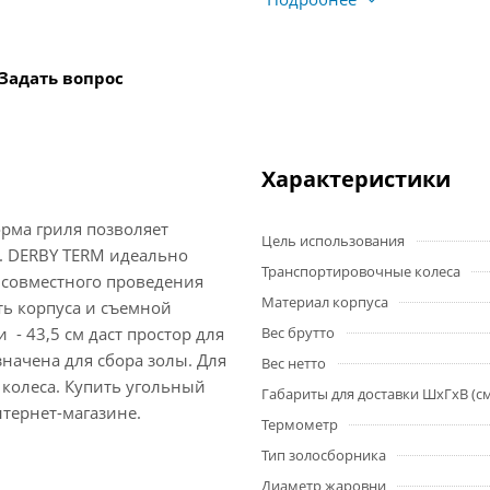
Задать вопрос
Характеристики
орма гриля позволяет
Цель использования
. DERBY TERM идеально
Транспортировочные колеса
я совместного проведения
Материал корпуса
ть корпуса и съемной
- 43,5 см даст простор для
Вес брутто
начена для сбора золы. Для
Вес нетто
колеса. Купить угольный
Габариты для доставки ШхГхВ (с
нтернет-магазине.
Термометр
Тип золосборника
Диаметр жаровни