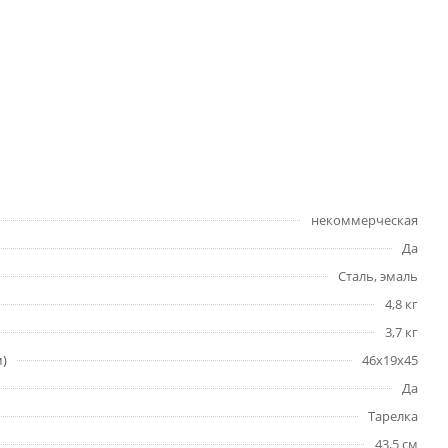
некоммерческая
Да
Сталь, эмаль
4,8 кг
3,7 кг
м)
46х19х45
Да
Тарелка
43,5 см