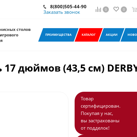
8(800)505-44-90
0
0
Заказать звонок
нисных столов
игрового
ПРЕИМУЩЕСТВА
КАТАЛОГ
АКЦИИ
НОВО
ия
17 дюймов (43,5 см) DERBY
Товар
сертифицирован.
Покупая у нас,
вы застрахованы
от подделок!