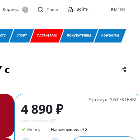
/
Войти
Корзина
Поиск
RU
EN
0
СТИ
СПОРТ
ПАРТНЕРАМ
ПОКУПАТЕЛЯМ
КОНТАКТЫ
 с
Артикул:
SG17KTERM
4 890 ₽
Цена с учетом НДС
Много
Нашли дешевле?