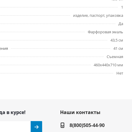
1
изделие, паспорт, упаковка
Да
Фарфоровая эмаль
43,5 см
ения
41 см
Съемная
460x440x710 мм
Нет
да в курсе!
Наши контакты
8(800)505-44-90