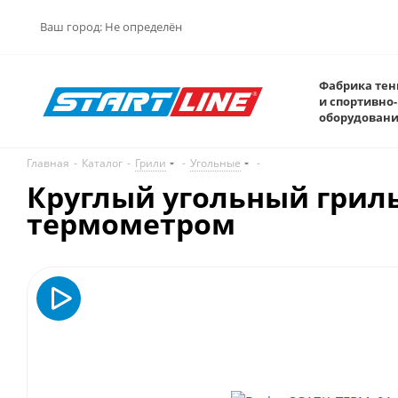
Ваш город:
Не определён
Фабрика тен
и спортивно-
оборудован
Главная
-
Каталог
-
Грили
-
Угольные
-
Круглый угольный гриль 
термометром