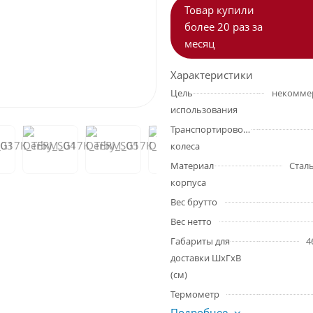
Товар купили
более 20 раз за
месяц
Характеристики
Цель
использования
Транспортировочные
колеса
Материал
Сталь
корпуса
Вес брутто
Вес нетто
Габариты для
4
доставки ШхГхВ
(см)
Термометр
Подробнее