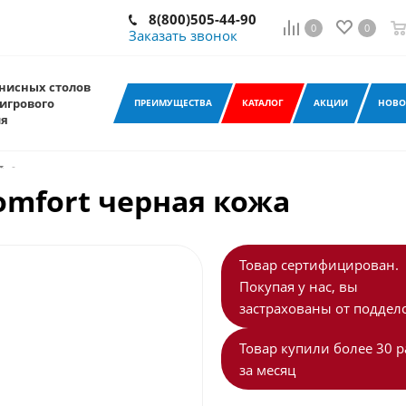
8(800)505-44-90
0
0
Заказать звонок
нисных столов
игрового
ПРЕИМУЩЕСТВА
КАТАЛОГ
АКЦИИ
НОВО
ия
-
omfort черная кожа
Товар сертифицирован.
Покупая у нас, вы
застрахованы от поддело
Товар купили более 30 р
за месяц