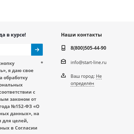
да в курсе!
Наши контакты
8(800)505-44-90
info@start-line.ru
кнопку
*
», я даю свое
Ваш город:
Не
а обработку
определён
ональных
соответствии с
ым законом от
 года №152-ФЗ «О
ных данных», на
 для целей,
ных в Согласии