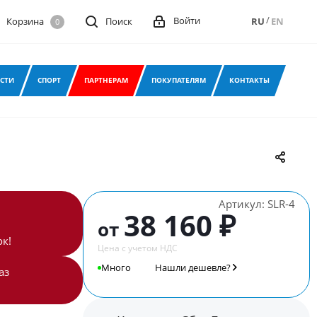
/
Войти
Корзина
Поиск
RU
EN
0
СТИ
СПОРТ
ПАРТНЕРАМ
ПОКУПАТЕЛЯМ
КОНТАКТЫ
Артикул:
SLR-4
38 160 ₽
от
к!
Цена с учетом НДС
Много
Нашли дешевле?
аз