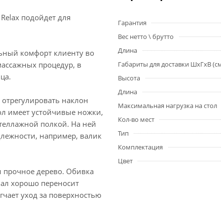
Relax подойдет для
Гарантия
Вес нетто \ брутто
Длина
ьный комфорт клиенту во
массажных процедур, в
Габариты для доставки ШхГхВ (с
ца.
Высота
Длина
 отрегулировать наклон
Максимальная нагрузка на стол
ол имеет устойчивые ножки,
Кол-во мест
еллажной полкой. На ней
Тип
лежности, например, валик
Комплектация
Цвет
и прочное дерево. Обивка
иал хорошо переносит
гчает уход за поверхностью