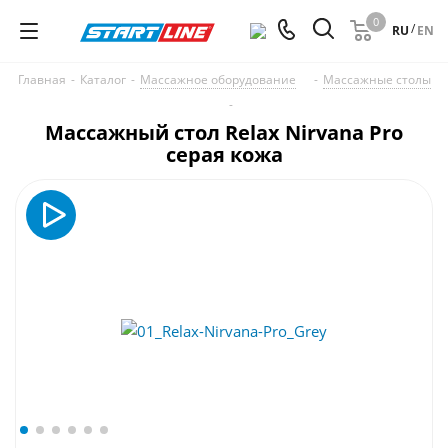
0
/
RU
EN
Главная
-
Каталог
-
Массажное оборудование
-
Массажные столы
-
Массажный стол Relax Nirvana Pro
серая кожа