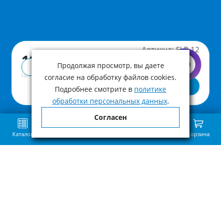
Артикул:
SLR-12
19 570 ₽
Продолжая просмотр, вы даете
Купить в 1 клик
Цена с учетом НДС
согласие на обработку файлов cookies.
В корзину
Подробнее смотрите в
политике
обработки персональных данных
.
Согласен
Каталог
Поиск
Избранное
Сравнение
Связь
Корзина