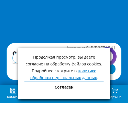
Артикул:
SLP-T-2FT-JG41
9 490 ₽
Продолжая просмотр, вы даете
Купить в 1 клик
Цена с учетом НДС
согласие на обработку файлов cookies.
В корзину
Подробнее смотрите в
политике
обработки персональных данных
.
Согласен
Каталог
Поиск
Избранное
Сравнение
Связь
Корзина