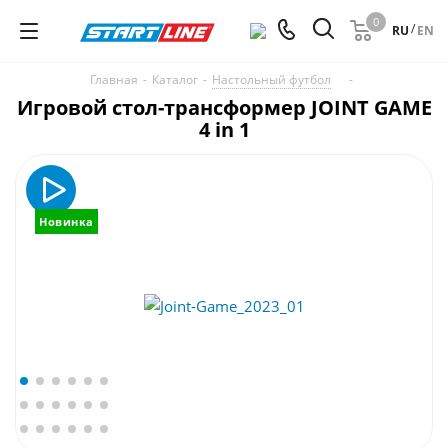
0
/
RU
EN
Главная
-
Каталог
-
Настольный футбол
-
Игровой стол-трансформер JOINT GAME
4 in 1
Новинка