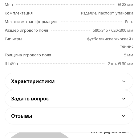
Мяч
Ø 28 мм
Комплектация
изделие, паспорт, упаковка
Механизм трансформации
Есть
Размер игрового поля
580х345 / 620x300 мм
Тип игры
футбол/киккер/хоккей /
теннис
Толщина игрового поля
5 мм
Шайба
2 шт. Ø 50 мм
Характеристики
Задать вопрос
Многофункциональная
Отзывы
модель