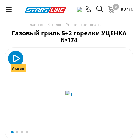
0
/
RU
EN
Главная
-
Каталог
-
Уцененные товары
-
Газовый гриль 5+2 горелки УЦЕНКА
№174
Акция