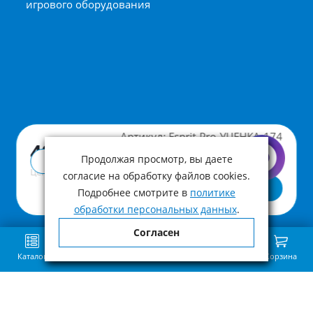
игрового оборудования
Артикул:
Esprit-Pro-УЦЕНКА-174
40 000 ₽
Продолжая просмотр, вы даете
Купить в 1 клик
Цена с учетом НДС
согласие на обработку файлов cookies.
В корзину
Подробнее смотрите в
политике
обработки персональных данных
.
Согласен
Каталог
Поиск
Избранное
Сравнение
Связь
Корзина