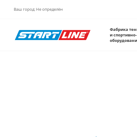
Ваш город:
Не определён
Фабрика тен
и спортивно-
оборудован
Double Fish 235 – стол
профессионального уровня
Start Line, эксклюзивно
представленный на терри
России и стран СНГ!