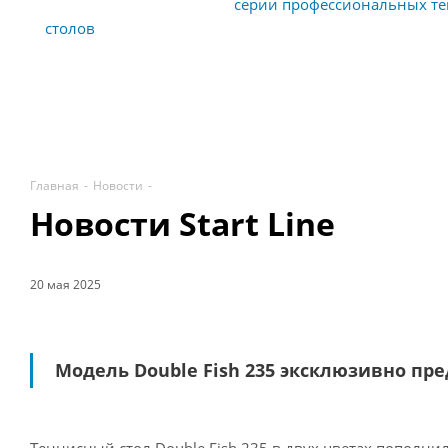
Представляем новинку в
серии профессиональных т
столов
сразу в двух цветах! Double Fish 235 – воплощ
и стиля в индустрии профессионального тенниса, эк
представленный Start Line на территории России и ст
Главная
-
Новости
-
Новости Start Line
20 мая 2025
Модель Double Fish 235 эксклюзивно пред