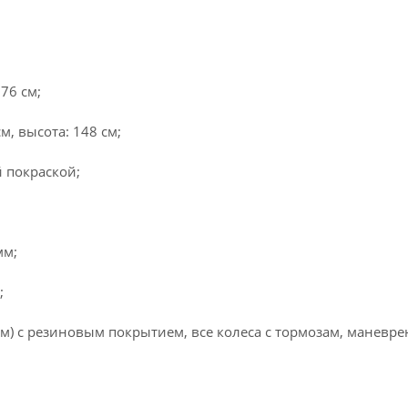
76 см;
, высота: 148 см;
 покраской;
мм;
;
м) с резиновым покрытием, все колеса с тормозам, маневре