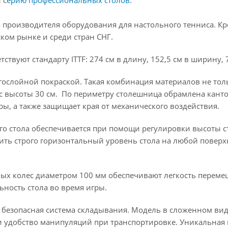
 с
ерию профессиональных столов
.
 производителя оборудования для настольного тенниса. Креп
ском рынке и среди стран СНГ.
твуют стандарту ITTF: 274 см в длину, 152,5 см в ширину, 
слойной покраской. Такая комбинация материалов не толь
е с высоты 30 см. По периметру столешница обрамлена кан
ы, а также защищает края от механического воздействия.
го стола обеспечивается при помощи регулировки высоты 
вить строго горизонтальный уровень стола на любой повер
 колес диаметром 100 мм обеспечивают легкость перемещ
ьность стола во время игры.
и безопасная система складывания. Модель в сложенном ви
 удобство манипуляций при транспортировке. Уникальная к