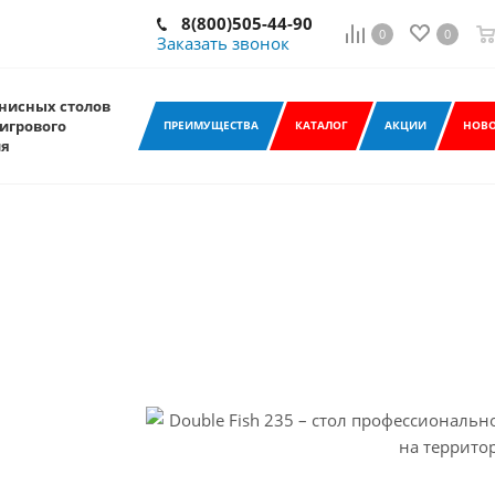
8(800)505-44-90
0
0
Заказать звонок
нисных столов
игрового
ПРЕИМУЩЕСТВА
КАТАЛОГ
АКЦИИ
НОВО
ия
 от
тории