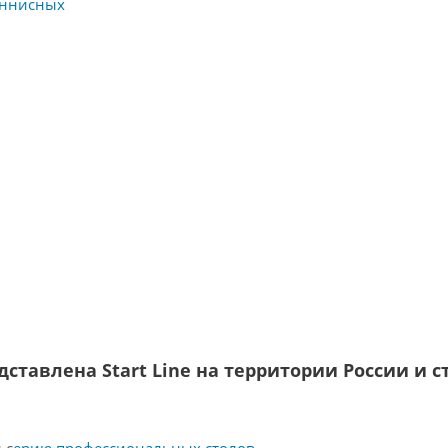
еннисных
ение качества
склюзивно
ран СНГ.
ставлена Start Line на территории России и с