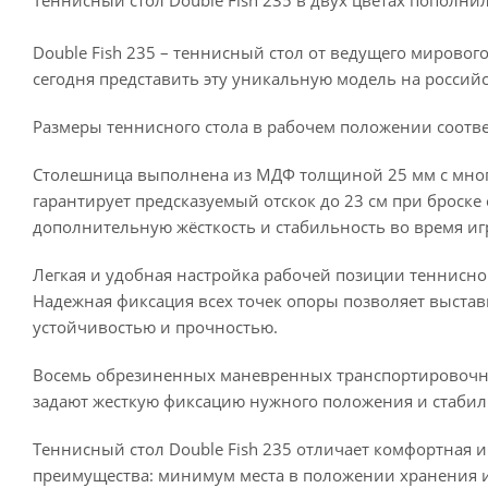
Теннисный стол Double Fish 235 в двух цветах пополнил
Double Fish 235 – теннисный стол от ведущего мирового
сегодня представить эту уникальную модель на россий
Размеры теннисного стола в рабочем положении соответс
Столешница выполнена из МДФ толщиной 25 мм с много
гарантирует предсказуемый отскок до 23 см при броск
дополнительную жёсткость и стабильность во время игр
Легкая и удобная настройка рабочей позиции теннисно
Надежная фиксация всех точек опоры позволяет выста
устойчивостью и прочностью.
Восемь обрезиненных маневренных транспортировочных
задают жесткую фиксацию нужного положения и стабил
Теннисный стол Double Fish 235 отличает комфортная 
преимущества: минимум места в положении хранения и