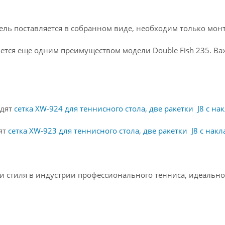
дель поставляется в собранном виде, необходим только мон
тся еще одним преимуществом модели Double Fish 235. Ва
одят
сетка XW-924 для теннисного стола
,
две ракетки J8 c на
дят
сетка XW-923 для теннисного стола
,
две ракетки J8 c накл
а и стиля в индустрии профессионального тенниса, идеаль