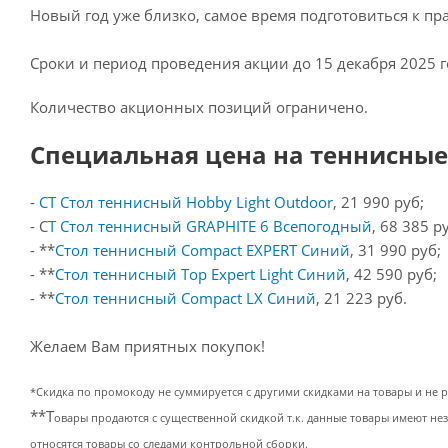
Новый год уже близко, самое время подготовиться к пр
Сроки и период проведения акции до 15 декабря 2025 г
Количество акционных позиций ограничено.
Специальная цена на теннисные
-
СТ Стол теннисный Hobby Light Outdoor
, 21 990 руб;
- С
Т Стол теннисный GRAPHITE 6 Всепогодный
, 68 385 р
- **
Стол теннисный Compact EXPERT Синий
, 31 990 руб;
- **
Стол теннисный Top Expert Light Синий
, 42 590 руб;
- **
Стол теннисный Compact LX Синий
, 21 223 руб.
Желаем Вам приятных покупок!
*Скидка по промокоду не суммируется с другими скидками на товары и не р
**Т
овары продаются с существенной скидкой т.к. данные товары имеют не
относятся товары со следами контрольной сборки.