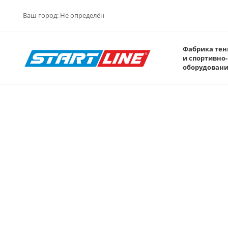
Ваш город:
Не определён
Фабрика тен
и спортивно-
оборудован
Новогодние скидки! -10% н
на теннисные столы! Акци
действует до 15.12.2025
Новый год уже близко, самое время подготовиться к 
максимальной выгодой, ведь Start Line предлагает в
на весь каталог теннисных столов. Приобретайте кач