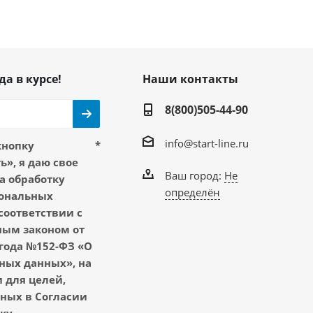
да в курсе!
Наши контакты
8(800)505-44-90
info@start-line.ru
кнопку
*
», я даю свое
Ваш город:
Не
а обработку
определён
ональных
соответствии с
ым законом от
 года №152-ФЗ «О
ных данных», на
 для целей,
ных в Согласии