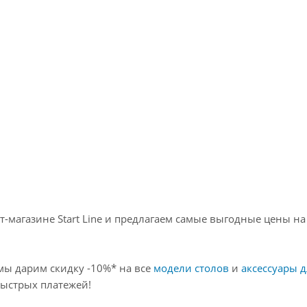
ля
кабря 2025
-магазине Start Line и предлагаем самые выгодные цены н
 мы дарим скидку -10%* на все
модели столов
и
аксессуары 
быстрых платежей!