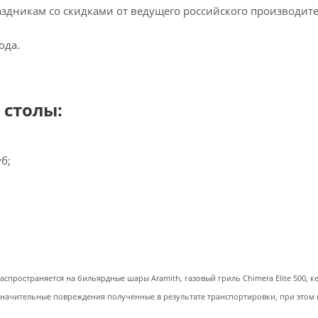
аздникам со скидками от ведущего российского производит
ода.
 столы:
уб;
аспространяется на бильярдные шары Aramith, газовый гриль Chimera Elite 500, 
значительные повреждения полученные в результате транспортировки, при этом 