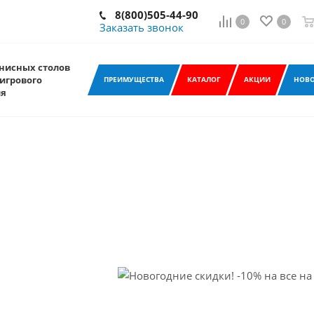
8(800)505-44-90
0
0
Заказать звонок
нисных столов
игрового
ПРЕИМУЩЕСТВА
КАТАЛОГ
АКЦИИ
НОВО
ия
а все
я
праздникам с
ыгодные цены
ественное