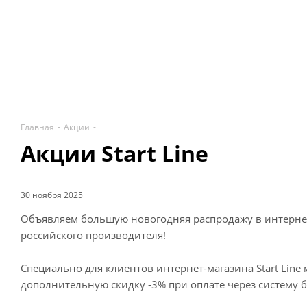
оборудование от ведущего российского производите
выгодно! Сроки и период проведения акции до 15 де
года включительно.
Главная
-
Акции
-
Акции Start Line
30 ноября 2025
Объявляем большую новогодняя распродажу в интернет
российского производителя!
Специально для клиентов интернет-магазина Start Line
дополнительную скидку -3% при оплате через систему 